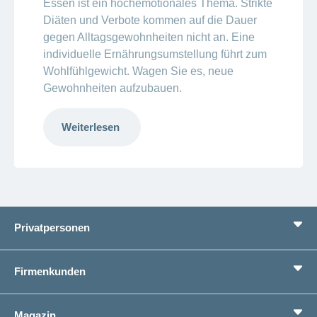
Essen ist ein hochemotionales Thema. Strikte
Diäten und Verbote kommen auf die Dauer
gegen Alltagsgewohnheiten nicht an. Eine
individuelle Ernährungsumstellung führt zum
Wohlfühlgewicht. Wagen Sie es, neue
Gewohnheiten aufzubauen.
Weiterlesen
Privatpersonen
Leistungen
Firmenkunden
Lebenssituationen
Service
Produkte
Magazin