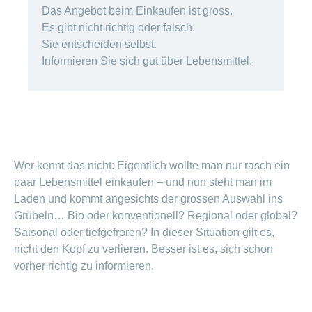
Artikel
Das Angebot beim Einkaufen ist gross.
ansehen
Es gibt nicht richtig oder falsch.
Sie entscheiden selbst.
Informieren Sie sich gut über Lebensmittel.
Fragen
Bereich
stellen
ein-
oder
zum
ausblenden
Thema
Gesund
leben
Wer kennt das nicht: Eigentlich wollte man nur rasch ein
Ernährung
paar Lebensmittel einkaufen – und nun steht man im
Fitness
Laden und kommt angesichts der grossen Auswahl ins
Grübeln… Bio oder konventionell? Regional oder global?
Saisonal oder tiefgefroren? In dieser Situation gilt es,
nicht den Kopf zu verlieren. Besser ist es, sich schon
vorher richtig zu informieren.