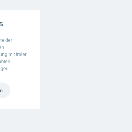
S
te der
en
ng mit freier
anten
ger.
en