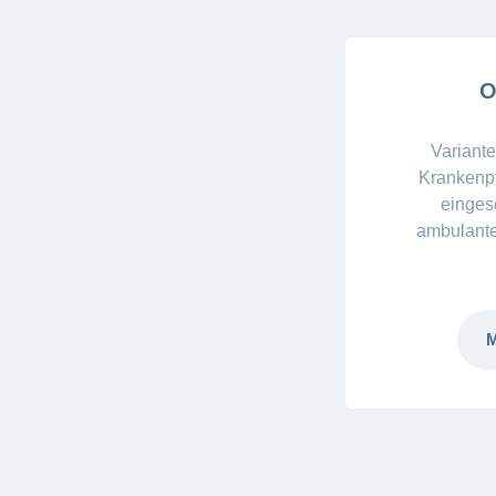
O
Variante
Krankenpf
einges
ambulante
M
Mehr
laden