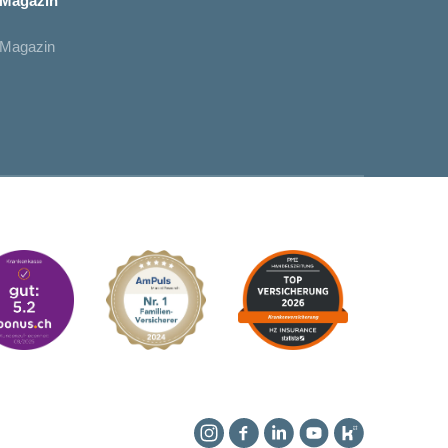
Magazin
Magazin
Instagram
Facebook
Linkedin
YouTube
Kununu