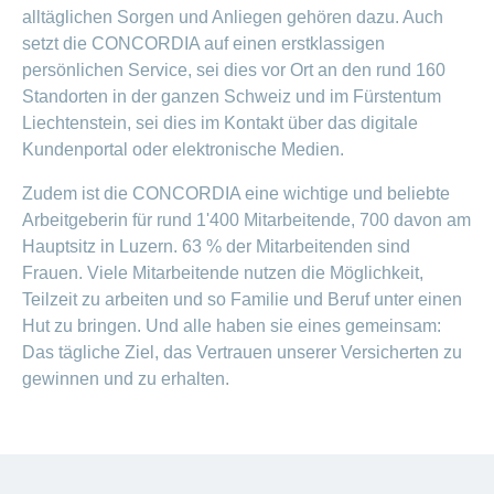
Artikel
alltäglichen Sorgen und Anliegen gehören dazu. Auch
ansehen
setzt die CONCORDIA auf einen erstklassigen
persönlichen Service, sei dies vor Ort an den rund 160
Standorten in der ganzen Schweiz und im Fürstentum
Fragen
Bereich
Liechtenstein, sei dies im Kontakt über das digitale
stellen
ein-
Kundenportal oder elektronische Medien.
oder
zum
ausblenden
Thema
Zudem ist die CONCORDIA eine wichtige und beliebte
Arbeitgeberin für rund 1'400 Mitarbeitende, 700 davon am
Gesund
leben
Hauptsitz in Luzern. 63 % der Mitarbeitenden sind
Frauen. Viele Mitarbeitende nutzen die Möglichkeit,
Ernährung
Teilzeit zu arbeiten und so Familie und Beruf unter einen
Fitness
Hut zu bringen. Und alle haben sie eines gemeinsam:
Das tägliche Ziel, das Vertrauen unserer Versicherten zu
gewinnen und zu erhalten.