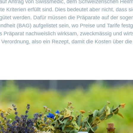
uf Antrag von Swissmedic, dem Schweizerischen Heilmitt
 Kriterien erfüllt sind. Dies bedeutet aber nicht, dass 
ütet werden. Dafür müssen die Präparate auf der sogena
heit (BAG) aufgelistet sein, wo Preise und Tarife festg
 Präparat nachweislich wirksam, zweckmässig und wirts
e Verordnung, also ein Rezept, damit die Kosten über di