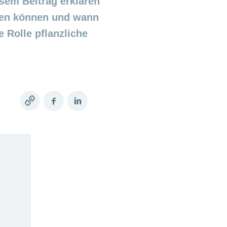
sem Beitrag erklären
cken können und wann
 Rolle pflanzliche
Copy
Facebook
LinkedIn
link