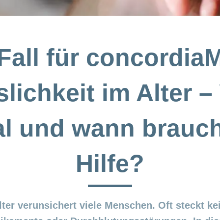
 Fall für concordia
lichkeit im Alter –
l und wann brauc
Hilfe?
lter verunsichert viele Menschen. Oft steckt k