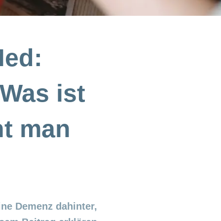
Med:
 Was ist
ht man
eine Demenz dahinter,