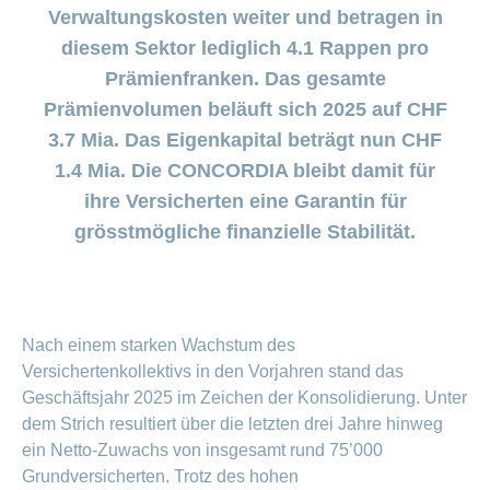
Beiträge im
Generika
Verwaltungsrat
Versicherte
CONCORDIA
Find
ein-
Verwaltungskosten weiter und betragen in
CONCORDIA
Sparen
Schwangerschaft
Unternehmer
oder
Beratungsstellensuche
Beratung
Geschäftsleitung
myCONCORDIA
bei
und
Info
diesem Sektor lediglich 4.1 Rappen pro
ausblenden
Magazin der
Verhaltensgrundsätze
zur
–
Augenoperationen
Generika-
Geburt
Warum die
Verein
Wirtschaftskammer
Bereich
Sturzprävention
Prämienfranken. Das gesamte
Kundenportal
und
Datenschutz
CONCORDIA?
ein-
Prämienverbilligung
Liechtenstein
Das
und
Medikamentensuche
Komplementärmedizinische
Prämienvolumen beläuft sich 2025 auf CHF
oder
Kind
Unsere
App
Essen
Leistungsabrechnung
ausblenden
Beratung
Vorsorgeuntersuchungen
Kundenzufriedenheit
ist
Mission
3.7 Mia. Das Eigenkapital beträgt nun CHF
und
Jobs
&
Vollmacht
Bereich
da
Impf-
Rechnungskontrolle
Geschäftsbericht
erteilen
und
1.4 Mia. Die CONCORDIA bleibt damit für
ein-
Trinken
und
Leistungen
oder
Karriere
Reiseberatung
Versicherungsbedingungen
ihre Versicherten eine Garantin für
und
ausblenden
Kostenübernahme
grösstmögliche finanzielle Stabilität.
Offene
Kontakt
Gesundheit
Bereich
Stellen
ein-
Darum
oder
Allgemeine
Medien
die
ausblenden
Fragen
Leben
CONCORDIA
Nach einem starken Wachstum des
Berufseinstieg:
Leistungserbringer
Versichertenkollektivs in den Vorjahren stand das
Lehrstelle
& Elektr.
>
&
Geschäftsjahr 2025 im Zeichen der Konsolidierung. Unter
Datenaustausch
Praktikum
Alle
dem Strich resultiert über die letzten drei Jahre hinweg
ein Netto-Zuwachs von insgesamt rund 75’000
Magazin-
Grundversicherten. Trotz des hohen