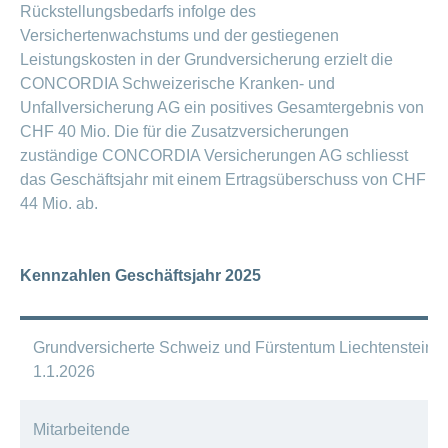
Artikel
Rückstellungsbedarfs infolge des
ansehen
Versichertenwachstums und der gestiegenen
Leistungskosten in der Grundversicherung erzielt die
CONCORDIA Schweizerische Kranken- und
Fragen
Bereich
Unfallversicherung AG ein positives Gesamtergebnis von
stellen
ein-
CHF 40 Mio. Die für die Zusatzversicherungen
oder
zum
ausblenden
zuständige CONCORDIA Versicherungen AG schliesst
Thema
das Geschäftsjahr mit einem Ertragsüberschuss von CHF
Gesund
44 Mio. ab.
leben
Ernährung
Kennzahlen Geschäftsjahr 2025
Fitness
Grundversicherte Schweiz und Fürstentum Liechtenstein p
1.1.2026
Mitarbeitende