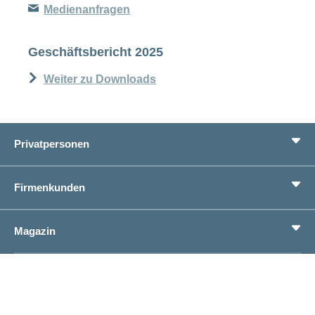
Medienanfragen
Geschäftsbericht 2025
Weiter zu Downloads
Privatpersonen
Leistungen
Firmenkunden
Lebenssituationen
Service
Produkte
Magazin
Sparen
Betriebliches Gesundheitsmanagement
Einheitliches Lohnmeldeverfahren ELM
Magazin