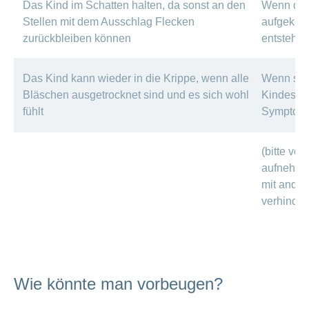
Das Kind im Schatten halten, da sonst an den
Wenn das 
Stellen mit dem Ausschlag Flecken
aufgekrat
zurückbleiben können
entstehe
Das Kind kann wieder in die Krippe, wenn alle
Wenn sich
Bläschen ausgetrocknet sind und es sich wohl
Kindes ve
fühlt
Symptom
(bitte vor
aufnehme
mit ander
verhindert
Wie könnte man vorbeugen?