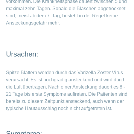
vorkommen. Die Krankheitsphase dauert zwischen 5 und
Vorteile
maximal zehn Tagen. Sobald die Bläschen abgetrocknet
und
sind, meist ab dem 7. Tag, besteht in der Regel keine
Tipps
Ansteckungsgefahr mehr.
Wochenbett
– die
wichtige
Zeit nach
Ursachen:
der Geburt
Spitze Blattern werden durch das Varizella Zoster Virus
Schreibaby:
Holen Sie
verursacht. Es ist hochgradig ansteckend und wird durch
sich Hilfe
die Luft übertragen. Nach einer Ansteckung dauert es 8 -
21 Tage bis erste Symptome auftreten. Die Patienten sind
bereits zu diesem Zeitpunkt ansteckend, auch wenn der
typische Hautausschlag noch nicht aufgetreten ist.
Symptome: