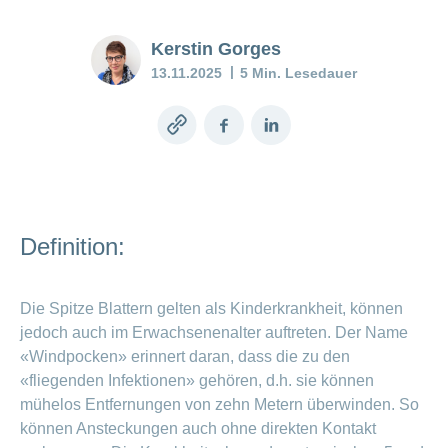
Pränataldiagnostik
Wenn das
Stimmungstief
Kerstin Gorges
anhält
Versicherung
13.11.2025
5 Min. Lesedauer
Babyblues:
Was tun?
Copy
Facebook
LinkedIn
link
Mein
Kind
ist
krank
Definition:
Stillberatung
–
Die Spitze Blattern gelten als Kinderkrankheit, können
Unterstützung
jedoch auch im Erwachsenenalter auftreten. Der Name
für Mutter und
«Windpocken» erinnert daran, dass die zu den
Kind
«fliegenden Infektionen» gehören, d.h. sie können
mühelos Entfernungen von zehn Metern überwinden. So
Stillen
können Ansteckungen auch ohne direkten Kontakt
–