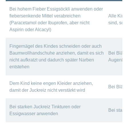
Bei hohem Fieber Essigsöckli anwenden oder
fiebersenkende Mittel verabreichen
Alle Kind
(Paracetamol oder Ibuprofen, aber nicht
sind, soll
Aspirin oder Alcacyl)
Fingernägel des Kindes schneiden oder auch
Baumwollhandschuhe anziehen, damit es sich
Bei Bläsc
nicht aufkratzt und dadurch später Narben
Augenbin
entstehen
Dem Kind keine engen Kleider anziehen,
Bei Bläs
damit der Juckreiz nicht verstärkt wird
Bei starken Juckreiz Tinkturen oder
Bei stark
Essigwasser anwenden