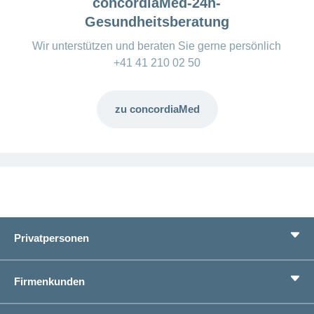
concordiaMed-24h-
Gesundheitsberatung
Wir unterstützen und beraten Sie gerne persönlich
+41 41 210 02 50
zu concordiaMed
Privatpersonen
Leistungen
Firmenkunden
Lebenssituationen
Service
Produkte