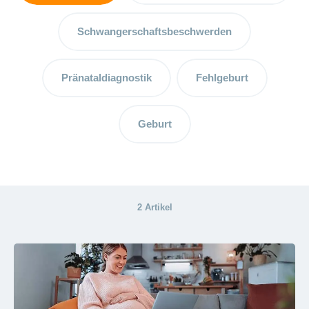
Vorteile
und
Schwangerschaftsbeschwerden
Tipps
Wochenbett
Pränataldiagnostik
Fehlgeburt
– die
wichtige
Zeit nach
Geburt
der Geburt
Schreibaby:
Holen Sie
sich Hilfe
2 Artikel