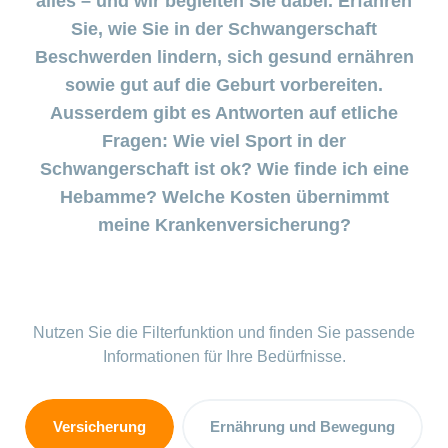
alles – und wir begleiten Sie dabei. Erfahren
Pränataldiagnostik
Wenn das
Sie, wie Sie in der Schwangerschaft
Stimmungstief
anhält
Versicherung
Beschwerden lindern, sich gesund ernähren
sowie gut auf die Geburt vorbereiten.
Babyblues:
Ausserdem gibt es Antworten auf etliche
Was tun?
Fragen: Wie viel Sport in der
Schwangerschaft ist ok? Wie finde ich eine
Mein
Kind
Hebamme? Welche Kosten übernimmt
ist
meine Krankenversicherung?
krank
Stillberatung
–
Unterstützung
Nutzen Sie die Filterfunktion und finden Sie passende
für Mutter und
Informationen für Ihre Bedürfnisse.
Kind
Stillen
Versicherung
Ernährung und Bewegung
–