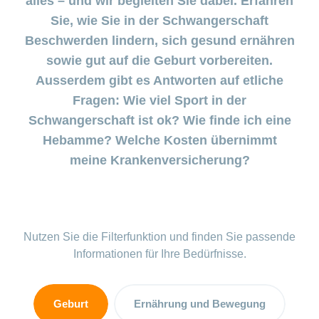
alles – und wir begleiten Sie dabei. Erfahren
Pränataldiagnostik
Wenn das
Sie, wie Sie in der Schwangerschaft
Stimmungstief
anhält
Versicherung
Beschwerden lindern, sich gesund ernähren
sowie gut auf die Geburt vorbereiten.
Babyblues:
Ausserdem gibt es Antworten auf etliche
Was tun?
Fragen: Wie viel Sport in der
Schwangerschaft ist ok? Wie finde ich eine
Mein
Kind
Hebamme? Welche Kosten übernimmt
ist
meine Krankenversicherung?
krank
Stillberatung
–
Unterstützung
Nutzen Sie die Filterfunktion und finden Sie passende
für Mutter und
Informationen für Ihre Bedürfnisse.
Kind
Stillen
Geburt
Ernährung und Bewegung
–