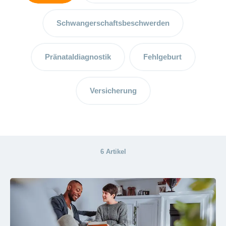
Vorteile
und
Schwangerschaftsbeschwerden
Tipps
Wochenbett
Pränataldiagnostik
Fehlgeburt
– die
wichtige
Zeit nach
Versicherung
der Geburt
Schreibaby:
Holen Sie
sich Hilfe
6 Artikel