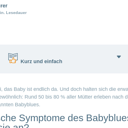
rer
in. Lesedauer
Kurz und einfach
i, das Baby ist endlich da. Und doch halten sich die erw
Viele Mütter sind nach der Geburt traurig.
ewöhnlich: Rund 50 bis 80 % aller Mütter erleben nach d
Das heisst Babyblues.
annten Babyblues.
Es dauert meist nur wenige Tage.
Der Körper braucht Zeit für die Umstellung.
ische Symptome des Babyblue
Ruhen Sie sich aus und lassen Sie sich helfen.
sie an?