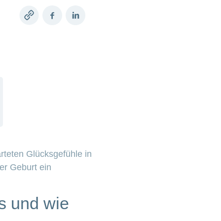
Copy
Facebook
LinkedIn
link
arteten Glücksgefühle in
er Geburt ein
s und wie