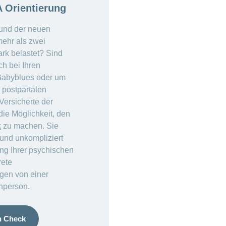
Orientierung
rund der neuen
mehr als zwei
rk belastet? Sind
ch bei Ihren
abyblues oder um
 postpartalen
Versicherte der
e Möglichkeit, den
k
zu machen. Sie
 und unkompliziert
ng Ihrer psychischen
rete
en von einer
hperson.
h Check