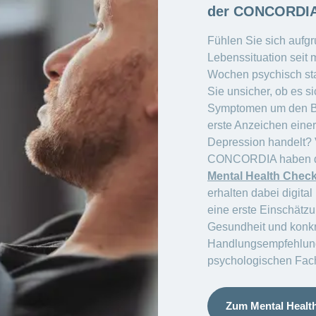
der CONCORDIA 
Fühlen Sie sich aufg
Lebenssituation seit 
Wochen psychisch sta
Sie unsicher, ob es si
Symptomen um den B
erste Anzeichen einer
Depression handelt? 
CONCORDIA haben di
Mental Health Chec
erhalten dabei digital
eine erste Einschätzu
Gesundheit und konk
Handlungsempfehlung
psychologischen Fac
Zum Mental Healt