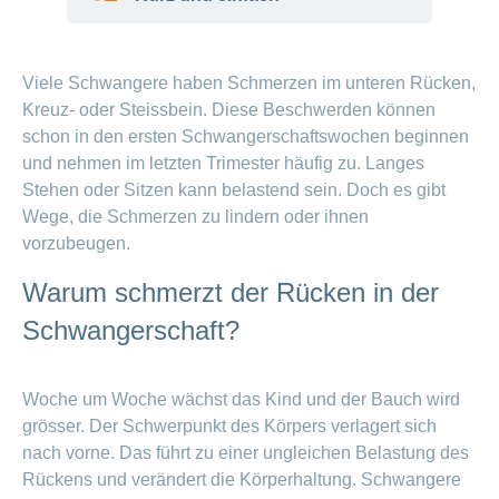
Vorteile
und
Tipps
Viele Schwangere haben Schmerzen im
Viele Schwangere haben Schmerzen im unteren Rücken,
Rücken.
Kreuz- oder Steissbein. Diese Beschwerden können
Wochenbett
Der Rücken muss auch mehr Gewicht
schon in den ersten Schwangerschaftswochen beginnen
– die
tragen.
und nehmen im letzten Trimester häufig zu. Langes
wichtige
Bewegung hilft gegen die Schmerzen.
Stehen oder Sitzen kann belastend sein. Doch es gibt
Zeit nach
Schwimmen, Yoga oder Spazieren sind
der Geburt
Wege, die Schmerzen zu lindern oder ihnen
gut.
vorzubeugen.
Eine gute Haltung und Pausen entlasten
Schreibaby:
den Rücken.
Warum schmerzt der Rücken in der
Holen Sie
sich Hilfe
Schwangerschaft?
Woche um Woche wächst das Kind und der Bauch wird
grösser. Der Schwerpunkt des Körpers verlagert sich
nach vorne. Das führt zu einer ungleichen Belastung des
Rückens und verändert die Körperhaltung. Schwangere