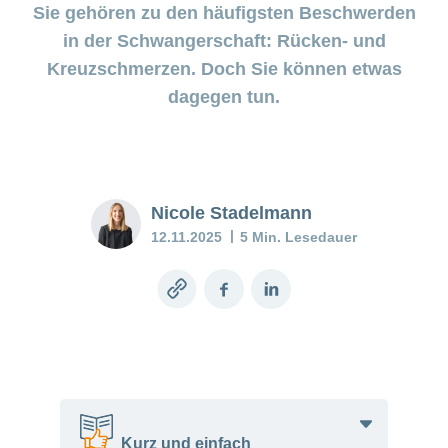
Pränataldiagnostik
Wenn das
Sie gehören zu den häufigsten Beschwerden
Stimmungstief
in der Schwangerschaft: Rücken- und
anhält
Versicherung
Kreuzschmerzen. Doch Sie können etwas
dagegen tun.
Babyblues:
Was tun?
Mein
Kind
Nicole Stadelmann
ist
krank
12.11.2025
5 Min. Lesedauer
Stillberatung
Copy
Facebook
LinkedIn
–
link
Unterstützung
für Mutter und
Kind
Stillen
–
Kurz und einfach