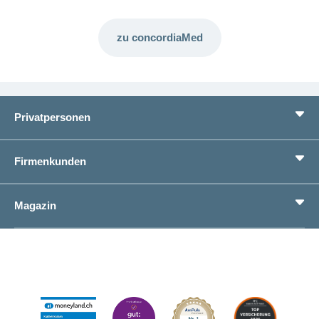
zu concordiaMed
Privatpersonen
Leistungen
Firmenkunden
Lebenssituationen
Service
Produkte
Magazin
Sparen
Betriebliches Gesundheitsmanagement
Einheitliches Lohnmeldeverfahren ELM
Magazin