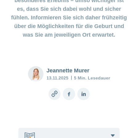
besonderes Erlebnis – umso wichtiger ist
Pränataldiagnostik
Wenn das
es, dass Sie sich dabei wohl und sicher
Stimmungstief
anhält
Versicherung
fühlen. Informieren Sie sich daher frühzeitig
über die Möglichkeiten für die Geburt und
Babyblues:
was Sie am jeweiligen Ort erwartet.
Was tun?
Mein
Kind
ist
Jeannette Murer
krank
13.11.2025
5 Min. Lesedauer
Stillberatung
–
Copy
Facebook
LinkedIn
Unterstützung
link
für Mutter und
Kind
Stillen
–