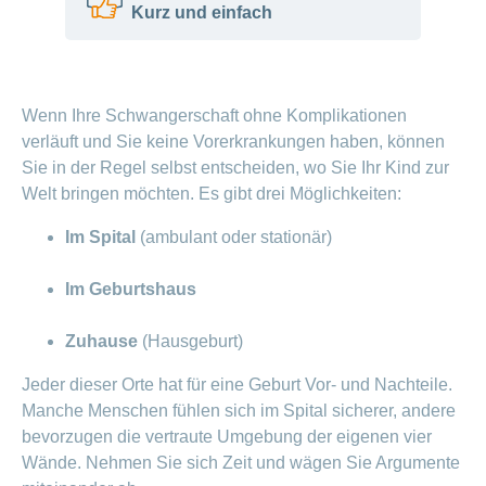
Kurz und einfach
Vorteile
und
Tipps
Man kann sein Baby an
unterschiedlichen Orten bekommen.
Wenn Ihre Schwangerschaft ohne Komplikationen
Wochenbett
Zum Beispiel im Spital, im Geburtshaus
– die
verläuft und Sie keine Vorerkrankungen haben, können
wichtige
oder daheim.
Sie in der Regel selbst entscheiden, wo Sie Ihr Kind zur
Zeit nach
Im Spital gibt es immer Hilfe von
Welt bringen möchten. Es gibt drei Möglichkeiten:
der Geburt
Fachpersonen.
Im Spital
(ambulant oder stationär)
Im Geburtshaus und zu Hause ist eine
Schreibaby:
Hebamme dabei.
Holen Sie
Im Geburtshaus
Die CONCORDIA hilft bei Fragen zur
sich Hilfe
Geburt.
Zuhause
(Hausgeburt)
Jeder dieser Orte hat für eine Geburt Vor- und Nachteile.
Manche Menschen fühlen sich im Spital sicherer, andere
bevorzugen die vertraute Umgebung der eigenen vier
Wände. Nehmen Sie sich Zeit und wägen Sie Argumente