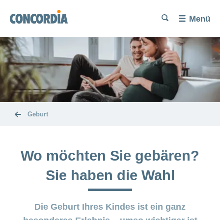
Sprache
Suche
Suche
Suche
Suche
Menü
Suche
Kinderwunsch
Unerfüllter
Schwangerschaft
Kinderwunsch
und
Geburt
Kinderwunsch
Ernährung
Das
und
Kind
Geburt
Bewegung
ist
da
Fehlgeburt
Wo möchten Sie gebären?
Rückbildung
Leistungen
nach der
und
Geburt
Sie haben die Wahl
Geburt
Kostenübernahme
Schwangerschaftsbeschwerden
Postpartale
Leistungen und
Die Geburt Ihres Kindes ist ein ganz
Depression:
Kostenübernahme