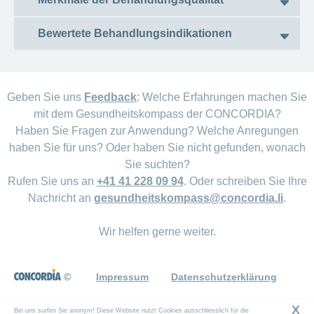
Artikel
ansehen
Bewertete Behandlungsindikationen
Fragen
Bereich
Müssen sie eine Operation
stellen
ein-
Geben Sie uns
Feedback
: Welche Erfahrungen machen Sie
oder
zum
oder Behandlung in einem
ausblenden
mit dem Gesundheitskompass der CONCORDIA?
Thema
Ist bei Ihnen ein
Schweizer Spital vornehmen
Haben Sie Fragen zur Anwendung? Welche Anregungen
Spitalaufenthalt vorgesehen?
Gesund
haben Sie für uns? Oder haben Sie nicht gefunden, wonach
lassen?
leben
Sie suchten?
Möchten Sie gerne wissen, welche Spitäler
Ernährung
Rufen Sie uns an
+41 41 228 09 94
. Oder schreiben Sie Ihre
Wenn Sie eine Spitalversicherung der
in der Schweiz sich besonders für die
Fitness
Nachricht an
gesundheitskompass@concordia.li
.
CONCORDIA abgeschlossen haben,
geplante Operation oder Behandlung
haben Sie freie Wahl in welchem Spital
eignen?
Wir helfen gerne weiter.
innerhalb Liechtenstein und der Schweiz
Sie sich behandeln lassen möchten. Doch
Die CONCORDIA stellt Ihnen das Ergebnis
nicht alle Spitäler bieten die gleichen
der Spitalbewertung (Behandlungsqualität
©
Impressum
Datenschutzerklärung
Behandlungen an. Ausserdem
und Höhe der Kosten) in Bezug auf Ihre
unterscheiden sich die Behandlungen in
geplante Behandlung in einem
X
Bei uns surfen Sie anonym! Diese Website nutzt Cookies ausschliesslich für die