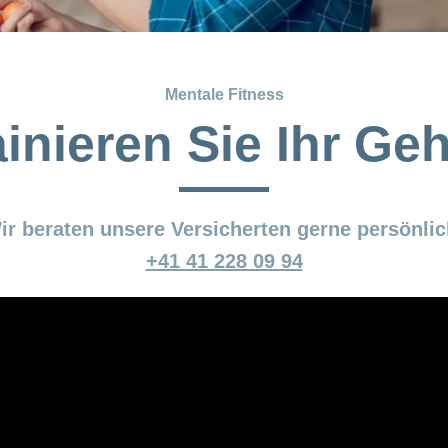
Mentale Fitness
ainieren Sie Ihr Geh
ir beraten unsere Versicherten gerne persönlic
+41 41 228 09 94