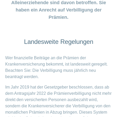
Beiträge im
Generika
Verwaltungsrat
Versicherte
Alleinerziehende sind davon betroffen. Sie
CONCORDIA
Find
ein-
CONCORDIA
Sparen
Schwangerschaft
Unternehmer
oder
Beratungsstellensuche
Beratung
Geschäftsleitung
myCONCORDIA
haben ein Anrecht auf Verbilligung der
bei
und
Info
ausblenden
Magazin der
Verhaltensgrundsätze
zur
–
Augenoperationen
Generika-
Geburt
Warum die
Verein
Prämien.
Wirtschaftskammer
Bereich
Sturzprävention
Kundenportal
und
Datenschutz
CONCORDIA?
ein-
Prämienverbilligung
Liechtenstein
Das
und
Medikamentensuche
Komplementärmedizinische
oder
Kind
Unsere
App
Essen
Leistungsabrechnung
ausblenden
Beratung
Vorsorgeuntersuchungen
Kundenzufriedenheit
ist
Mission
und
Jobs
&
Vollmacht
Bereich
da
Impf-
Rechnungskontrolle
Geschäftsbericht
erteilen
und
Landesweite Regelungen
ein-
Trinken
und
Leistungen
oder
Karriere
Reiseberatung
Versicherungsbedingungen
und
ausblenden
Kostenübernahme
Offene
Wer finanzielle Beiträge an die Prämien der
Kontakt
Gesundheit
Bereich
Stellen
Krankenversicherung bekommt, ist landesweit geregelt.
ein-
Darum
oder
Allgemeine
Beachten Sie: Die Verbilligung muss jährlich neu
Medien
die
ausblenden
Fragen
beantragt werden.
Leben
CONCORDIA
Berufseinstieg:
Leistungserbringer
Im Jahr 2019 hat der Gesetzgeber beschlossen, dass ab
Lehrstelle
& Elektr.
>
dem Antragsjahr 2022 die Prämienverbilligung nicht mehr
&
Datenaustausch
Praktikum
direkt den versicherten Personen ausbezahlt wird,
Alle
sondern die Krankenversicherer die Verbilligung von den
Magazin-
monatlichen Prämien in Abzug bringen. Dieses System