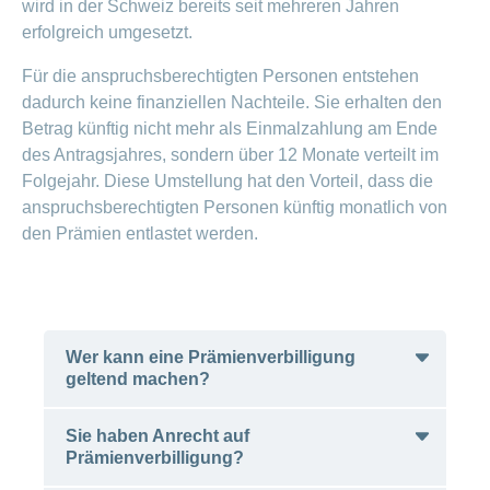
Artikel
wird in der Schweiz bereits seit mehreren Jahren
erfolgreich umgesetzt.
ansehen
Für die anspruchsberechtigten Personen entstehen
dadurch keine finanziellen Nachteile. Sie erhalten den
Fragen
Bereich
Betrag künftig nicht mehr als Einmalzahlung am Ende
stellen
ein-
oder
zum
des Antragsjahres, sondern über 12 Monate verteilt im
ausblenden
Thema
Folgejahr. Diese Umstellung hat den Vorteil, dass die
anspruchsberechtigten Personen künftig monatlich von
Gesund
den Prämien entlastet werden.
leben
Ernährung
Fitness
Wer kann eine Prämienverbilligung
geltend machen?
Sie haben Anrecht auf
Beiträge zur Prämienverbilligung erhalten
Prämienverbilligung?
einkommensschwache Versicherte. Der