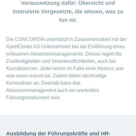
Beiträge im
Generika
Verwaltungsrat
Versicherte
Voraussetzung dafür: Übersicht und
CONCORDIA
Find
ein-
CONCORDIA
Sparen
Schwangerschaft
Unternehmer
oder
Beratungsstellensuche
Beratung
Geschäftsleitung
myCONCORDIA
instruierte Vorgesetzte, die wissen, was zu
bei
und
Info
ausblenden
Magazin der
Verhaltensgrundsätze
zur
–
Augenoperationen
Generika-
Geburt
Warum die
Verein
tun ist.
Wirtschaftskammer
Bereich
Sturzprävention
Kundenportal
und
Datenschutz
CONCORDIA?
ein-
Prämienverbilligung
Liechtenstein
Das
und
Medikamentensuche
Komplementärmedizinische
oder
Kind
Unsere
App
Essen
Leistungsabrechnung
ausblenden
Beratung
Vorsorgeuntersuchungen
Kundenzufriedenheit
ist
Mission
Die CONCORDIA unterstützt in Zusammenarbeit mit der
und
Jobs
&
Vollmacht
Bereich
da
Impf-
Rechnungskontrolle
Geschäftsbericht
erteilen
und
XpertCenter AG Unternehmen bei der Einführung eines
ein-
Trinken
und
Leistungen
oder
Karriere
wirksamen Absenzenmanagements. Dieses regelt die
Reiseberatung
Versicherungsbedingungen
und
ausblenden
Zuständigkeiten und Verantwortlichkeiten, auch bei
Kostenübernahme
Offene
Kontakt
Kurzabsenzen. Jeder weiss im Falle einer Absenz, wer
Gesundheit
Bereich
Stellen
ein-
was wann warum tut. Zudem fallen stichhaltige
Darum
oder
Allgemeine
Kennzahlen an. Deshalb kann das
Medien
die
ausblenden
Fragen
Leben
CONCORDIA
Absenzenmanagement auch ein wertvolles
Führungsinstrument sein.
Berufseinstieg:
Leistungserbringer
Lehrstelle
& Elektr.
>
&
Datenaustausch
Praktikum
Alle
Magazin-
Ausbildung der Führungskräfte und HR-