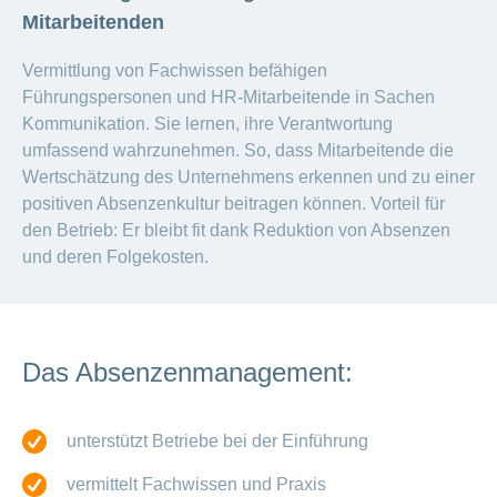
Artikel
Mitarbeitenden
ansehen
Vermittlung von Fachwissen befähigen
Führungspersonen und HR-Mitarbeitende in Sachen
Fragen
Bereich
Kommunikation. Sie lernen, ihre Verantwortung
stellen
ein-
umfassend wahrzunehmen. So, dass Mitarbeitende die
oder
zum
ausblenden
Wertschätzung des Unternehmens erkennen und zu einer
Thema
positiven Absenzenkultur beitragen können. Vorteil für
Gesund
den Betrieb: Er bleibt fit dank Reduktion von Absenzen
leben
und deren Folgekosten.
Ernährung
Fitness
Das Absenzenmanagement:
unterstützt Betriebe bei der Einführung
vermittelt Fachwissen und Praxis