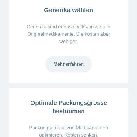
Artikel
Generika wählen
ansehen
Generika sind ebenso wirksam wie die
Fragen
Bereich
Originalmedikamente. Sie kosten aber
stellen
ein-
weniger.
oder
zum
ausblenden
Thema
Gesund
Mehr erfahren
leben
Ernährung
Fitness
Optimale Packungsgrösse
bestimmen
Packungsgrösse von Medikamenten
optimieren, Kosten senken.