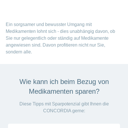
Beiträge im
Generika
Verwaltungsrat
Versicherte
CONCORDIA
Find
ein-
CONCORDIA
Sparen
Schwangerschaft
Unternehmer
oder
Beratungsstellensuche
Beratung
Geschäftsleitung
myCONCORDIA
bei
und
Info
ausblenden
Magazin der
Verhaltensgrundsätze
zur
–
Augenoperationen
Generika-
Geburt
Warum die
Verein
Wirtschaftskammer
Bereich
Sturzprävention
Kundenportal
und
Datenschutz
CONCORDIA?
ein-
Prämienverbilligung
Ein sorgsamer und bewusster Umgang mit
Liechtenstein
Das
und
Medikamentensuche
Komplementärmedizinische
oder
Kind
Unsere
App
Medikamenten lohnt sich - dies unabhängig davon, ob
Essen
Leistungsabrechnung
ausblenden
Beratung
Vorsorgeuntersuchungen
Kundenzufriedenheit
ist
Mission
und
Jobs
Sie nur gelegentlich oder ständig auf Medikamente
&
Vollmacht
Bereich
da
Impf-
Rechnungskontrolle
Geschäftsbericht
erteilen
und
ein-
angewiesen sind. Davon profitieren nicht nur Sie,
Trinken
und
Leistungen
oder
Karriere
Reiseberatung
Versicherungsbedingungen
sondern alle.
und
ausblenden
Kostenübernahme
Offene
Kontakt
Gesundheit
Bereich
Stellen
ein-
Darum
oder
Allgemeine
Medien
die
Wie kann ich beim Bezug von
ausblenden
Fragen
Leben
CONCORDIA
Medikamenten sparen?
Berufseinstieg:
Leistungserbringer
Lehrstelle
& Elektr.
>
&
Diese Tipps mit Sparpotenzial gibt Ihnen die
Datenaustausch
Praktikum
Alle
CONCORDIA gerne:
Magazin-