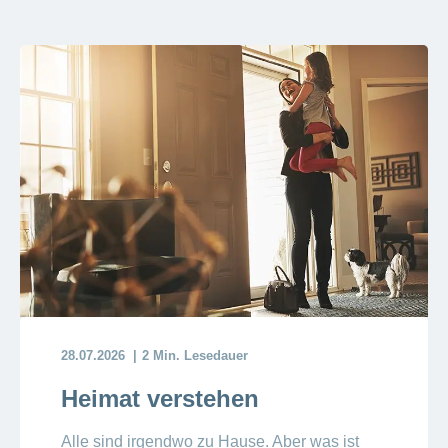
Artikel
ansehen
Fragen
Bereich
stellen
ein-
oder
zum
ausblenden
Thema
Gesund
leben
Ernährung
Fitness
28.07.2026
2 Min. Lesedauer
Heimat verstehen
Alle sind irgendwo zu Hause. Aber was ist