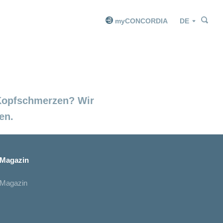
Suc
Suc
Sprache
myCONCORDIA
 Kopfschmerzen? Wir
en.
Magazin
Magazin