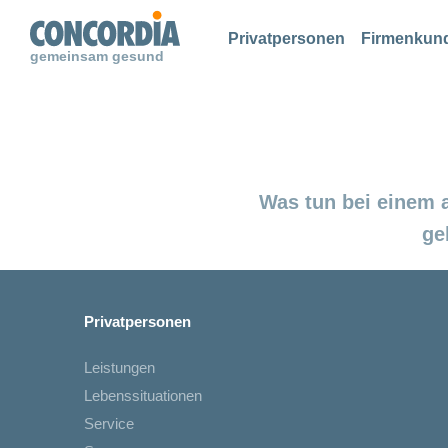
Suche
Suche
Suche
Privatpersonen
Firmenkun
gemeinsam gesund
Was tun bei einem 
ge
Privatpersonen
Leistungen
Lebenssituationen
Service