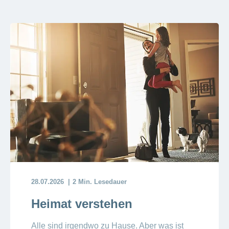
Artikel
ansehen
Fragen
Bereich
stellen
ein-
oder
zum
ausblenden
Thema
Gesund
leben
Ernährung
Fitness
28.07.2026
2 Min. Lesedauer
Heimat verstehen
Alle sind irgendwo zu Hause. Aber was ist