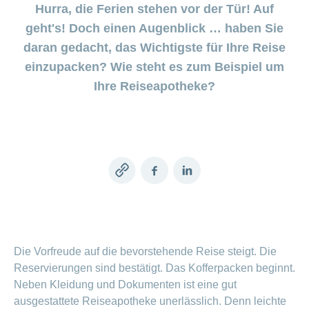
Beiträge im
Generika
Verwaltungsrat
Versicherte
CONCORDIA
Find
Hurra, die Ferien stehen vor der Tür! Auf
ein-
CONCORDIA
Sparen
Schwangerschaft
Unternehmer
oder
Beratungsstellensuche
Beratung
Geschäftsleitung
myCONCORDIA
bei
geht's! Doch einen Augenblick … haben Sie
und
Info
ausblenden
Magazin der
Verhaltensgrundsätze
zur
–
Augenoperationen
Generika-
Geburt
Warum die
Verein
Wirtschaftskammer
daran gedacht, das Wichtigste für Ihre Reise
Bereich
Sturzprävention
Kundenportal
und
Datenschutz
CONCORDIA?
ein-
Prämienverbilligung
Liechtenstein
Das
und
Medikamentensuche
einzupacken? Wie steht es zum Beispiel um
Komplementärmedizinische
oder
Kind
Unsere
App
Essen
Leistungsabrechnung
ausblenden
Beratung
Vorsorgeuntersuchungen
Kundenzufriedenheit
ist
Ihre Reiseapotheke?
Mission
und
Jobs
&
Vollmacht
Bereich
da
Impf-
Rechnungskontrolle
Geschäftsbericht
erteilen
und
ein-
Trinken
und
Leistungen
oder
Karriere
Reiseberatung
Versicherungsbedingungen
und
ausblenden
Kostenübernahme
Offene
Kontakt
Gesundheit
Bereich
Stellen
ein-
Copy
Facebook
LinkedIn
Darum
oder
Allgemeine
Medien
die
link
ausblenden
Fragen
Leben
CONCORDIA
Berufseinstieg:
Leistungserbringer
Lehrstelle
& Elektr.
>
&
Die Vorfreude auf die bevorstehende Reise steigt. Die
Datenaustausch
Praktikum
Alle
Reservierungen sind bestätigt. Das Kofferpacken beginnt.
Neben Kleidung und Dokumenten ist eine gut
Magazin-
ausgestattete Reiseapotheke unerlässlich. Denn leichte