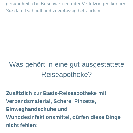
Artikel
gesundheitliche Beschwerden oder Verletzungen können
ansehen
Sie damit schnell und zuverlässig behandeln.
Fragen
Bereich
stellen
ein-
oder
zum
ausblenden
Thema
Gesund
Was gehört in eine gut ausgestattete
leben
Reiseapotheke?
Ernährung
Fitness
Zusätzlich zur Basis-Reiseapotheke mit
Verbandsmaterial, Schere, Pinzette,
Einweghandschuhe und
Wunddesinfektionsmittel, dürfen diese Dinge
nicht fehlen: