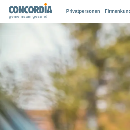
Suche
Suche
Suche
Privatpersonen
Firmenkun
gemeinsam gesund