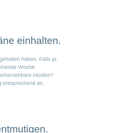
äne einhalten.
ehalten haben. Falls ja:
kommende Woche
nvorhersehbare Hürden?
g entsprechend an.
entmutigen.