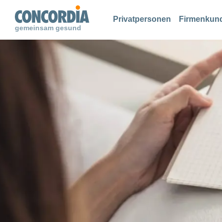
Suche
Suche
Suche
Privatpersonen
Firmenkun
gemeinsam gesund