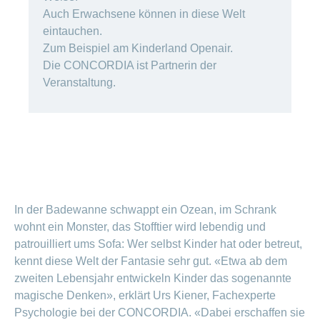
Artikel
Auch Erwachsene können in diese Welt
ansehen
eintauchen.
Zum Beispiel am Kinderland Openair.
Die CONCORDIA ist Partnerin der
Fragen
Bereich
Veranstaltung.
stellen
ein-
oder
zum
ausblenden
Thema
Gesund
leben
Ernährung
Fitness
In der Badewanne schwappt ein Ozean, im Schrank
wohnt ein Monster, das Stofftier wird lebendig und
patrouilliert ums Sofa: Wer selbst Kinder hat oder betreut,
kennt diese Welt der Fantasie sehr gut. «Etwa ab dem
zweiten Lebensjahr entwickeln Kinder das sogenannte
magische Denken», erklärt Urs Kiener, Fachexperte
Psychologie bei der CONCORDIA. «Dabei erschaffen sie