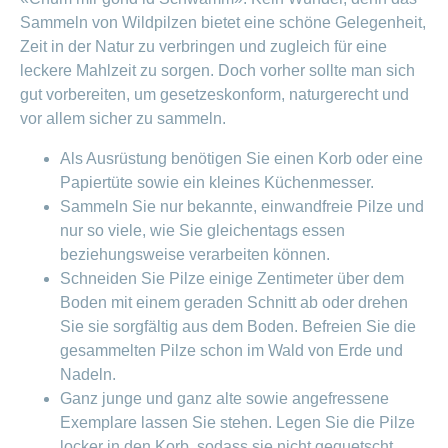
Artikel
Sammeln von Wildpilzen bietet eine schöne Gelegenheit,
ansehen
Zeit in der Natur zu verbringen und zugleich für eine
leckere Mahlzeit zu sorgen. Doch vorher sollte man sich
gut vorbereiten, um gesetzeskonform, naturgerecht und
Fragen
Bereich
vor allem sicher zu sammeln.
stellen
ein-
oder
zum
ausblenden
Als Ausrüstung benötigen Sie einen Korb oder eine
Thema
Papiertüte sowie ein kleines Küchenmesser.
Gesund
Sammeln Sie nur bekannte, einwandfreie Pilze und
leben
nur so viele, wie Sie gleichentags essen
Ernährung
beziehungsweise verarbeiten können.
Fitness
Schneiden Sie Pilze einige Zentimeter über dem
Boden mit einem geraden Schnitt ab oder drehen
Sie sie sorgfältig aus dem Boden. Befreien Sie die
gesammelten Pilze schon im Wald von Erde und
Nadeln.
Ganz junge und ganz alte sowie angefressene
Exemplare lassen Sie stehen. Legen Sie die Pilze
locker in den Korb, sodass sie nicht gequetscht