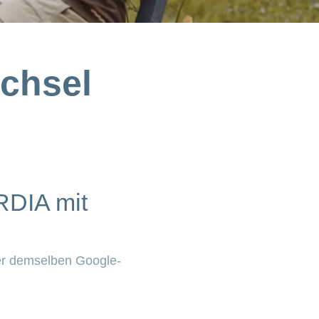
echsel
RDIA mit
der demselben Google-