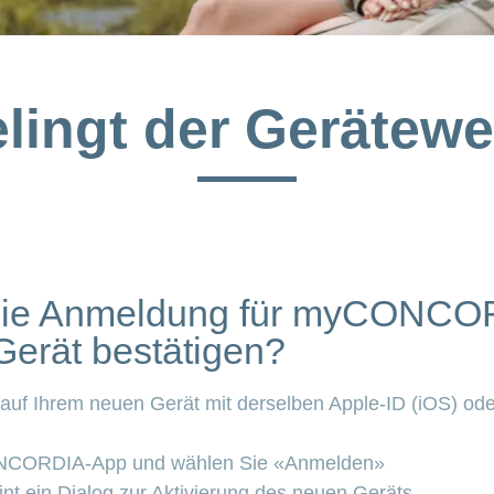
lingt der Gerätew
die Anmeldung für myCONCO
erät bestätigen?
 auf Ihrem neuen Gerät mit derselben Apple-ID (iOS) o
ONCORDIA-App und wählen Sie «Anmelden»
nt ein Dialog zur Aktivierung des neuen Geräts