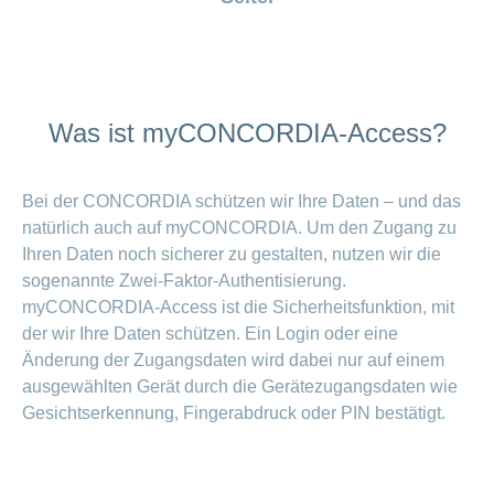
medical
Data
ausblenden
Association
on
Satisfaction
opinion
protection
Jobs
Bereich
eye
surveys
policy
myCONCORDIA
and
ein-
surgeries
–
oder
career
Our
Premium
ausblenden
Via
mission
reductions
the
Vacancies
Was ist myCONCORDIA-Access?
app
Annual
Contact
Benefits
Bereich
at
and
report
ein-
accounting
CONCORDIA
in
oder
General
and
the
Reasons
ausblenden
questions
checking
Bei der CONCORDIA schützen wir Ihre Daten – und das
browser
for
invoices
natürlich auch auf myCONCORDIA. Um den Zugang zu
choosing
CONCORDIA
Ihren Daten noch sicherer zu gestalten, nutzen wir die
sogenannte Zwei-Faktor-Authentisierung.
Your
advantages
myCONCORDIA-Access ist die Sicherheitsfunktion, mit
at
der wir Ihre Daten schützen. Ein Login oder eine
CONCORDIA
Änderung der Zugangsdaten wird dabei nur auf einem
ausgewählten Gerät durch die Gerätezugangsdaten wie
Gesichtserkennung, Fingerabdruck oder PIN bestätigt.