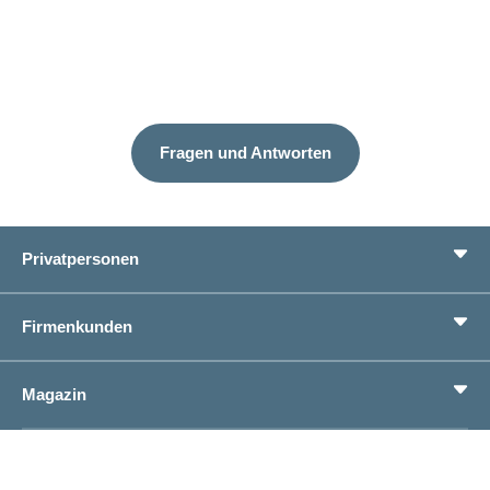
Fragen und Antworten
Privatpersonen
Leistungen
Firmenkunden
Lebenssituationen
Service
Produkte
Magazin
Sparen
Betriebliches Gesundheitsmanagement
Einheitliches Lohnmeldeverfahren ELM
Magazin