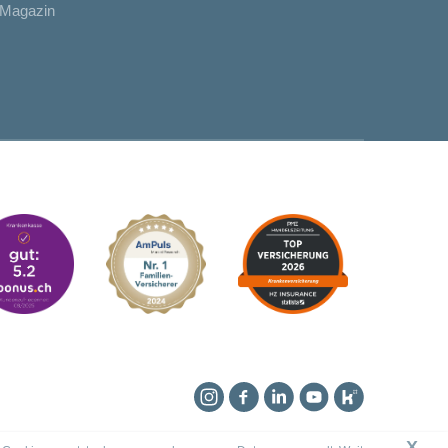
Magazin
Instagram
Facebook
Linkedin
YouTube
Kununu
X