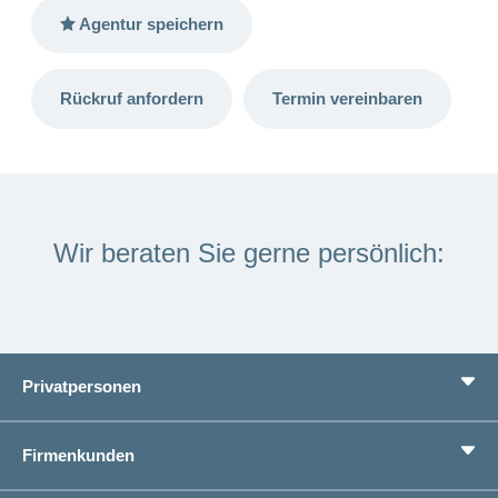
Artikel
Agentur speichern
ansehen
Rückruf anfordern
Termin vereinbaren
Fragen
Bereich
stellen
ein-
oder
zum
ausblenden
Thema
Gesund
leben
Wir beraten Sie gerne persönlich:
Ernährung
Fitness
Privatpersonen
Leistungen
Firmenkunden
Lebenssituationen
Service