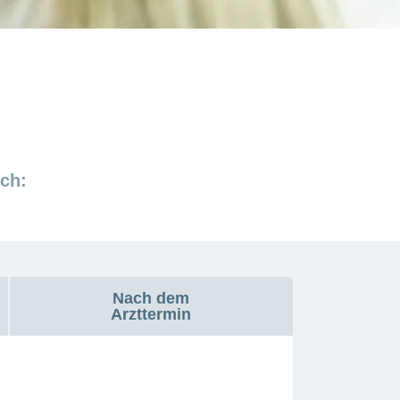
ch:
Nach dem
Arzttermin