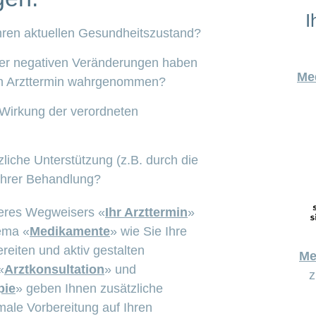
I
Ihren aktuellen Gesundheitszustand?
der negativen Veränderungen haben
Me
ten Arzttermin wahrgenommen?
 Wirkung der verordneten
liche Unterstützung (z.B. durch die
Ihrer Behandlung?
eres Wegweisers «
Ihr Arzttermin
»
ema «
Medikamente
» wie Sie Ihre
ereiten und aktiv gestalten
Me
«
Arztkonsultation
» und
z
pie
» geben Ihnen zusätzliche
male Vorbereitung auf Ihren