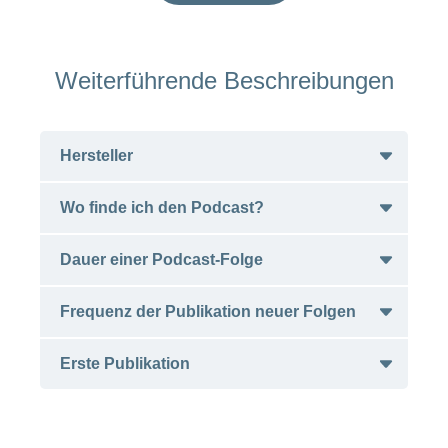
Weiterführende Beschreibungen
Hersteller
Wo finde ich den Podcast?
Suchtprävention Aargau
CH-Aarau
Dauer einer Podcast-Folge
Suchtberatung ags
Hersteller-Website
CH-Aarau
Spotify
Frequenz der Publikation neuer Folgen
Apple Podcasts
ca. 20 Minuten
Google Podcasts
Erste Publikation
RSS
Monatlich
November 2020