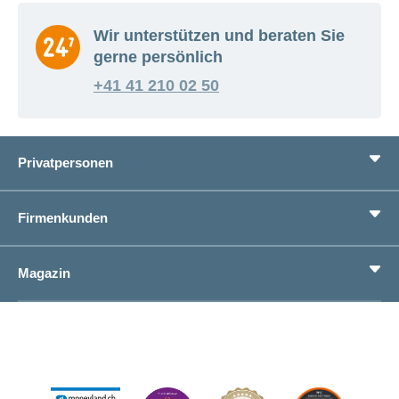
Wir unterstützen und beraten Sie
gerne persönlich
+41 41 210 02 50
Privatpersonen
Leistungen
Firmenkunden
Lebenssituationen
Service
Produkte
Magazin
Sparen
Betriebliches Gesundheitsmanagement
Einheitliches Lohnmeldeverfahren ELM
Magazin