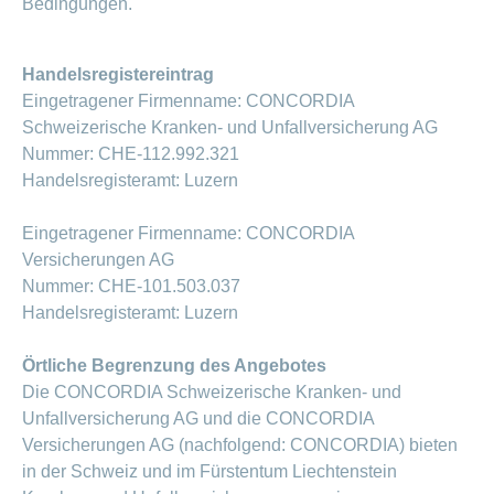
Beiträge im
Bedingungen.
Generika
Verwaltungsrat
Versicherte
CONCORDIA
Find
ein-
CONCORDIA
Sparen
Schwangerschaft
Unternehmer
oder
Beratungsstellensuche
Beratung
Geschäftsleitung
myCONCORDIA
bei
und
Info
ausblenden
Magazin der
Verhaltensgrundsätze
zur
–
Augenoperationen
Generika-
Geburt
Warum die
Verein
Wirtschaftskammer
Handelsregistereintrag
Bereich
Sturzprävention
Kundenportal
und
Datenschutz
CONCORDIA?
ein-
Prämienverbilligung
Liechtenstein
Das
und
Eingetragener Firmenname: CONCORDIA
Medikamentensuche
Komplementärmedizinische
oder
Kind
Unsere
App
Essen
Leistungsabrechnung
Schweizerische Kranken- und Unfallversicherung AG
ausblenden
Beratung
Vorsorgeuntersuchungen
Kundenzufriedenheit
ist
Mission
und
Jobs
&
Vollmacht
Nummer: CHE-112.992.321
Bereich
da
Impf-
Rechnungskontrolle
Geschäftsbericht
erteilen
und
ein-
Trinken
und
Handelsregisteramt: Luzern
Leistungen
oder
Karriere
Reiseberatung
Versicherungsbedingungen
und
ausblenden
Kostenübernahme
Eingetragener Firmenname: CONCORDIA
Offene
Kontakt
Gesundheit
Bereich
Stellen
Versicherungen AG
ein-
Nummer: CHE-101.503.037
Darum
oder
Allgemeine
Medien
die
ausblenden
Handelsregisteramt: Luzern
Fragen
Leben
CONCORDIA
Berufseinstieg:
Leistungserbringer
Örtliche Begrenzung des Angebotes
Lehrstelle
& Elektr.
>
Die CONCORDIA Schweizerische Kranken- und
&
Datenaustausch
Praktikum
Unfallversicherung AG und die CONCORDIA
Alle
Versicherungen AG (nachfolgend: CONCORDIA) bieten
Magazin-
in der Schweiz und im Fürstentum Liechtenstein