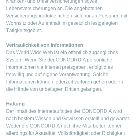
Artikel
Kranken- und Unfallversicherungen sowie
Lebensversicherungen an. Die angebotenen
ansehen
Versicherungsprodukte richten sich nur an Personen mit
Wohnsitz oder Aufenthalt im gesetzlich festgelegten
Fragen
Tätigkeitsgebiet.
Bereich
stellen
ein-
oder
zum
Vertraulichkeit von Informationen
ausblenden
Thema
Das World Wide Web ist ein öffentlich zugängliches
System. Wenn Sie der CONCORDIA persönliche
Gesund
Informationen via Internet preisgeben, erfolgt dies
leben
freiwillig und auf eigene Verantwortung. Solche
Ernährung
Informationen können jederzeit verloren gehen oder in
Fitness
die Hände von unbefugten Dritten gelangen.
Haftung
Der Inhalt des Internetauftrittes der CONCORDIA wird
nach bestem Wissen und Gewissen erstellt und gewartet.
Weder die CONCORDIA noch ihre Mitarbeiter können
allerdings für Aktualität, Vollständigkeit oder Richtigkeit