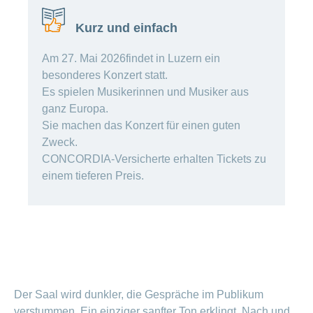
Artikel
ansehen
Kurz und einfach
Am 27. Mai 2026findet in Luzern ein
Fragen
Bereich
besonderes Konzert statt.
stellen
ein-
Es spielen Musikerinnen und Musiker aus
oder
zum
ausblenden
ganz Europa.
Thema
Sie machen das Konzert für einen guten
Gesund
Zweck.
leben
CONCORDIA-Versicherte erhalten Tickets zu
Ernährung
einem tieferen Preis.
Fitness
Der Saal wird dunkler, die Gespräche im Publikum
verstummen. Ein einziger sanfter Ton erklingt. Nach und