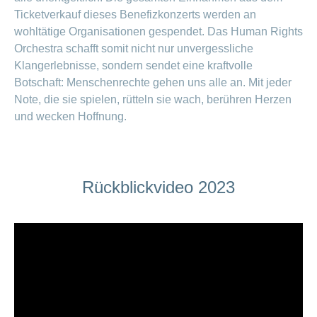
Ticketverkauf dieses Benefizkonzerts werden an
wohltätige Organisationen gespendet. Das Human Rights
Orchestra schafft somit nicht nur unvergessliche
Klangerlebnisse, sondern sendet eine kraftvolle
Botschaft: Menschenrechte gehen uns alle an. Mit jeder
Note, die sie spielen, rütteln sie wach, berühren Herzen
und wecken Hoffnung.
Rückblickvideo 2023