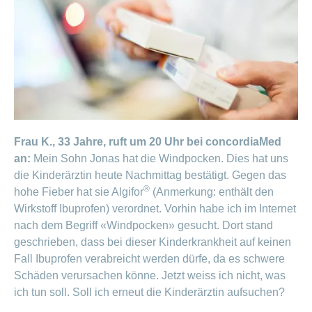
Artikel
ansehen
Fragen
Bereich
stellen
ein-
oder
zum
ausblenden
Thema
Frau K., 33 Jahre, ruft um 20 Uhr bei concordiaMed
Gesund
leben
an:
Mein Sohn Jonas hat die Windpocken. Dies hat uns
Ernährung
die Kinderärztin heute Nachmittag bestätigt. Gegen das
®
hohe Fieber hat sie Algifor
(Anmerkung: enthält den
Fitness
Wirkstoff Ibuprofen) verordnet. Vorhin habe ich im Internet
nach dem Begriff «Windpocken» gesucht. Dort stand
geschrieben, dass bei dieser Kinderkrankheit auf keinen
Fall Ibuprofen verabreicht werden dürfe, da es schwere
Schäden verursachen könne. Jetzt weiss ich nicht, was
ich tun soll. Soll ich erneut die Kinderärztin aufsuchen?