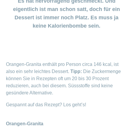
Es hat hervorragend geschmeckt. Und
Beiträge im
Generika
Verwaltungsrat
Versicherte
CONCORDIA
Find
ein-
CONCORDIA
Sparen
Schwangerschaft
Unternehmer
oder
Beratungsstellensuche
eigentlich ist man schon satt, doch für ein
Beratung
Geschäftsleitung
myCONCORDIA
bei
und
Info
ausblenden
Magazin der
Verhaltensgrundsätze
zur
–
Augenoperationen
Generika-
Dessert ist immer noch Platz. Es muss ja
Geburt
Warum die
Verein
Wirtschaftskammer
Bereich
Sturzprävention
Kundenportal
und
Datenschutz
CONCORDIA?
ein-
Prämienverbilligung
keine Kalorienbombe sein.
Liechtenstein
Das
und
Medikamentensuche
Komplementärmedizinische
oder
Kind
Unsere
App
Essen
Leistungsabrechnung
ausblenden
Beratung
Vorsorgeuntersuchungen
Kundenzufriedenheit
ist
Mission
und
Jobs
&
Vollmacht
Bereich
da
Impf-
Rechnungskontrolle
Geschäftsbericht
erteilen
und
ein-
Trinken
und
Leistungen
oder
Karriere
Reiseberatung
Versicherungsbedingungen
und
ausblenden
Kostenübernahme
Offene
Orangen-Granita enthält pro Person circa 146 kcal, ist
Kontakt
Gesundheit
Bereich
Stellen
also ein sehr leichtes Dessert.
Tipp:
Die Zuckermenge
ein-
Darum
können Sie in Rezepten oft um 20 bis 30 Prozent
oder
Allgemeine
Medien
die
ausblenden
Fragen
reduzieren, auch bei diesem. Süssstoffe sind keine
Leben
CONCORDIA
gesündere Alternative.
Berufseinstieg:
Leistungserbringer
Lehrstelle
& Elektr.
Gespannt auf das Rezept? Los geht’s!
>
&
Datenaustausch
Praktikum
Alle
Orangen-Granita
Magazin-