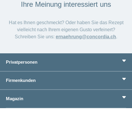
Ihre Meinung interessiert uns
Hat es Ihnen geschmeckt? Oder haben Sie das Rezept
vielleicht nach Ihrem eigenen Gusto verfeinert?
Schreiben Sie uns:
ernaehrung@concordia.ch
.
Privatpersonen
Leistungen
Firmenkunden
Lebenssituationen
Service
Produkte
Magazin
Sparen
Betriebliches Gesundheitsmanagement
Einheitliches Lohnmeldeverfahren ELM
Magazin