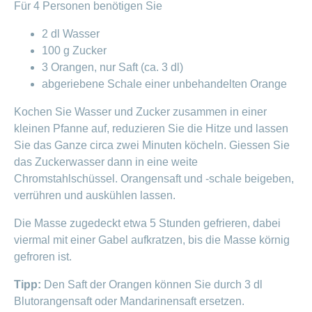
Artikel
Für 4 Personen benötigen Sie
ansehen
2 dl Wasser
100 g Zucker
3 Orangen, nur Saft (ca. 3 dl)
Fragen
Bereich
stellen
abgeriebene Schale einer unbehandelten Orange
ein-
oder
zum
ausblenden
Kochen Sie Wasser und Zucker zusammen in einer
Thema
kleinen Pfanne auf, reduzieren Sie die Hitze und lassen
Gesund
Sie das Ganze circa zwei Minuten köcheln. Giessen Sie
leben
das Zuckerwasser dann in eine weite
Ernährung
Chromstahlschüssel. Orangensaft und -schale beigeben,
Fitness
verrühren und auskühlen lassen.
Die Masse zugedeckt etwa 5 Stunden gefrieren, dabei
viermal mit einer Gabel aufkratzen, bis die Masse körnig
gefroren ist.
Tipp:
Den Saft der Orangen können Sie durch 3 dl
Blutorangensaft oder Mandarinensaft ersetzen.