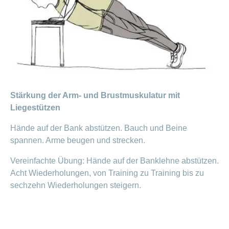
Artikel
ansehen
Fragen
Bereich
stellen
ein-
oder
zum
ausblenden
Thema
Stärkung der Arm- und Brustmuskulatur mit
Gesund
Liegestützen
leben
Ernährung
Hände auf der Bank abstützen. Bauch und Beine
spannen. Arme beugen und strecken.
Fitness
Vereinfachte Übung: Hände auf der Banklehne abstützen.
Acht Wiederholungen, von Training zu Training bis zu
sechzehn Wiederholungen steigern.