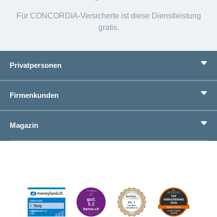
Für CONCORDIA-Versicherte ist diese Dienstleistung
gratis.
Privatpersonen
Leistungen
Firmenkunden
Lebenssituationen
Service
Produkte
Magazin
Sparen
Betriebliches Gesundheitsmanagement
Einheitliches Lohnmeldeverfahren ELM
Magazin