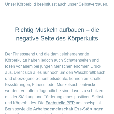
Artikel
Unser Körperbild beeinflusst auch unser Selbstvertrauen.
ansehen
Fragen
Bereich
Richtig Muskeln aufbauen – die
stellen
ein-
oder
zum
negative Seite des Körperkults
ausblenden
Thema
Gesund
Der Fitnesstrend und die damit einhergehende
leben
Körperkultur haben jedoch auch Schattenseiten und
Ernährung
lösen vor allem bei jungen Menschen enormen Druck
Fitness
aus. Dreht sich alles nur noch um den Waschbrettbauch
und überzogene Schönheitsideale, können ernsthafte
Essstörungen, Fitness- oder Muskelsucht entwickelt
werden. Vor allem Jugendliche sind davor zu schützen:
mit der Stärkung und Förderung eines positiven Selbst-
und Körperbildes. Die
Fachstelle PEP
am Inselspital
Bern sowie die
Arbeitsgemeinschaft Ess-Störungen