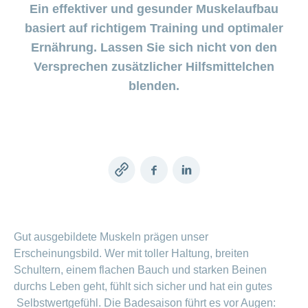
Beiträge im
Generika
Verwaltungsrat
Versicherte
CONCORDIA
Find
Ein effektiver und gesunder Muskelaufbau
ein-
CONCORDIA
Sparen
Schwangerschaft
Unternehmer
oder
Beratungsstellensuche
Beratung
Geschäftsleitung
myCONCORDIA
bei
basiert auf richtigem Training und optimaler
und
Info
ausblenden
Magazin der
Verhaltensgrundsätze
zur
–
Augenoperationen
Generika-
Geburt
Warum die
Verein
Wirtschaftskammer
Ernährung. Lassen Sie sich nicht von den
Bereich
Sturzprävention
Kundenportal
und
Datenschutz
CONCORDIA?
ein-
Prämienverbilligung
Liechtenstein
Das
und
Medikamentensuche
Versprechen zusätzlicher Hilfsmittelchen
Komplementärmedizinische
oder
Kind
Unsere
App
Essen
Leistungsabrechnung
ausblenden
Beratung
Vorsorgeuntersuchungen
Kundenzufriedenheit
ist
blenden.
Mission
und
Jobs
&
Vollmacht
Bereich
da
Impf-
Rechnungskontrolle
Geschäftsbericht
erteilen
und
ein-
Trinken
und
Leistungen
oder
Karriere
Reiseberatung
Versicherungsbedingungen
und
ausblenden
Kostenübernahme
Offene
Kontakt
Gesundheit
Bereich
Stellen
ein-
Copy
Facebook
LinkedIn
Darum
oder
Allgemeine
Medien
die
link
ausblenden
Fragen
Leben
CONCORDIA
Berufseinstieg:
Leistungserbringer
Lehrstelle
Gut ausgebildete Muskeln prägen unser
& Elektr.
>
&
Erscheinungsbild. Wer mit toller Haltung, breiten
Datenaustausch
Praktikum
Alle
Schultern, einem flachen Bauch und starken Beinen
durchs Leben geht, fühlt sich sicher und hat ein gutes
Magazin-
Selbstwertgefühl. Die Badesaison führt es vor Augen: