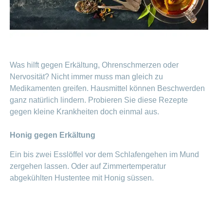
Artikel
ansehen
Fragen
Bereich
stellen
ein-
Was hilft gegen Erkältung, Ohrenschmerzen oder
oder
zum
ausblenden
Nervosität? Nicht immer muss man gleich zu
Thema
Medikamenten greifen. Hausmittel können Beschwerden
Gesund
ganz natürlich lindern. Probieren Sie diese Rezepte
leben
gegen kleine Krankheiten doch einmal aus.
Ernährung
Fitness
Honig gegen Erkältung
Ein bis zwei Esslöffel vor dem Schlafengehen im Mund
zergehen lassen. Oder auf Zimmertemperatur
abgekühlten Hustentee mit Honig süssen.