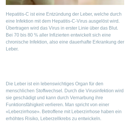
Artikel
ansehen
Hepatitis-C ist eine Entzündung der Leber, welche durch
eine Infektion mit dem Hepatitis-C-Virus ausgelöst wird.
Übertragen wird das Virus in erster Linie über das Blut.
Fragen
Bereich
stellen
Bei 70 bis 80 % aller Infizierten entwickelt sich eine
ein-
oder
zum
chronische Infektion, also eine dauerhafte Erkrankung der
ausblenden
Thema
Leber.
Gesund
leben
Ernährung
Fitness
Die Leber ist ein lebenswichtiges Organ für den
menschlichen Stoffwechsel. Durch die Virusinfektion wird
sie geschädigt und kann durch Vernarbung ihre
Funktionsfähigkeit verlieren. Man spricht von einer
«Leberzirrhose». Betroffene mit Leberzirrhose haben ein
erhöhtes Risiko, Leberzellkrebs zu entwickeln.