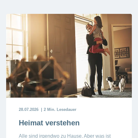
Artikel
ansehen
Fragen
Bereich
stellen
ein-
oder
zum
ausblenden
Thema
Gesund
leben
Ernährung
Fitness
28.07.2026
2 Min. Lesedauer
Heimat verstehen
Alle sind irgendwo zu Hause. Aber was ist