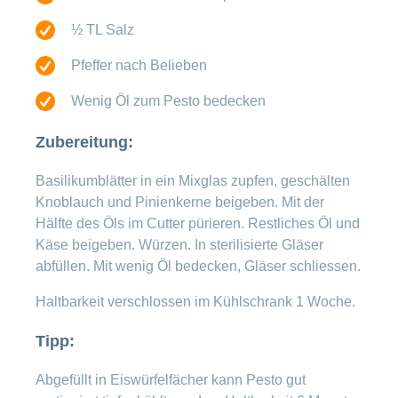
von Anthocyan, einem natürlichen Farbstoff.
Rotes Basilikum schmeckt etwas herber und
½ TL Salz
schärfer als grünes, kann jedoch für die
Pfeffer nach Belieben
gleichen Gerichte verwendet werden.
Wenig Öl zum Pesto bedecken
Thai-Basilikum
gibt es in drei Sorten.
«Maenglak», bei uns auch als
Zubereitung:
Zitronenbasilikum bekannt, verleiht Speisen
eine frische Zitrusnote. «Horapa» zeichnet
Basilikumblätter in ein Mixglas zupfen, geschälten
sich durch einen süsslichen Gout aus. Das
Knoblauch und Pinienkerne beigeben. Mit der
sehr aromatische «Krapao», alias indisches
Hälfte des Öls im Cutter pürieren. Restliches Öl und
Basilikum, würzt Gerichte der indischen,
Käse beigeben. Würzen. In sterilisierte Gläser
thailändischen und vietnamesischen Küche.
abfüllen. Mit wenig Öl bedecken, Gläser schliessen.
Haltbarkeit verschlossen im Kühlschrank 1 Woche.
Tipp:
Abgefüllt in Eiswürfelfächer kann Pesto gut