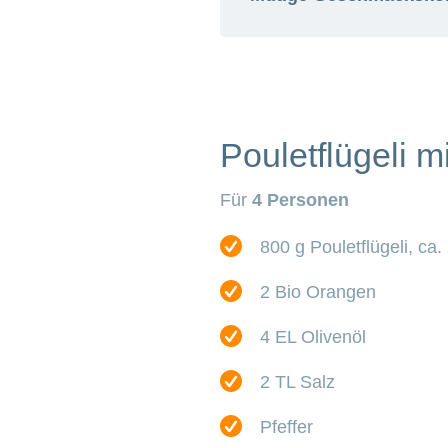
Majoran vorwiegend fr
verwendet man Majoran
gleichermassen Essig, 
Das Sommerkraut mit d
mit Oliven, Kapern und
Pouletflügeli 
passt ein Zitronensorbe
Für
4 Personen
800 g Pouletflügeli, ca.
2 Bio Orangen
4 EL Olivenöl
2 TL Salz
Pfeffer