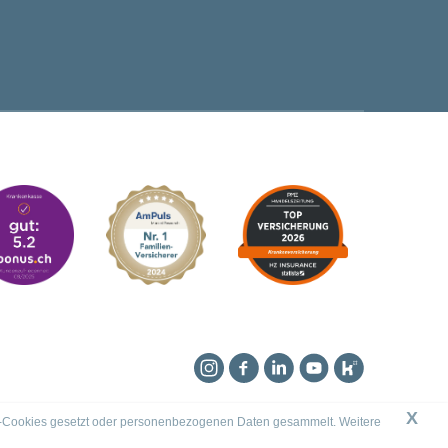
Instagram
Facebook
Linkedin
YouTube
Kununu
X
king-Cookies gesetzt oder personenbezogenen Daten gesammelt. Weitere