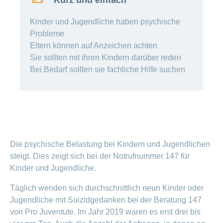
Kurz und einfach
Artikel
ansehen
Kinder und Jugendliche haben psychische
Probleme
Eltern können auf Anzeichen achten
Fragen
Bereich
Sie sollten mit ihren Kindern darüber reden
stellen
ein-
oder
Bei Bedarf sollten sie fachliche Hilfe suchen
zum
ausblenden
Thema
Gesund
leben
Ernährung
Fitness
Die psychische Belastung bei Kindern und Jugendlichen
steigt. Dies zeigt sich bei der Notrufnummer 147 für
Kinder und Jugendliche.
Täglich wenden sich durchschnittlich neun Kinder oder
Jugendliche mit Suizidgedanken bei der Beratung 147
von Pro Juventute. Im Jahr 2019 waren es erst drei bis