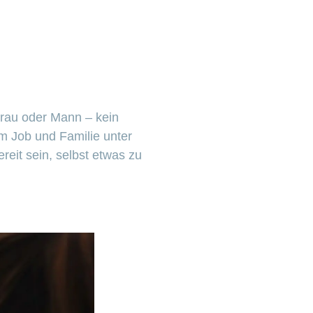
 Frau oder Mann – kein
um Job und Familie unter
it sein, selbst etwas zu