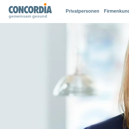
Suche
Suche
Suche
Privatpersonen
Firmenkun
gemeinsam gesund