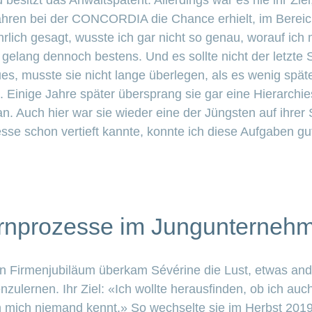
 besitzt das Anwaltspatent. Allerdings war es nie ihr Ziel
 Jahren bei der CONCORDIA die Chance erhielt, im Berei
hrlich gesagt, wusste ich gar nicht so genau, worauf ich 
t gelang dennoch bestens. Und es sollte nicht der letzte
ues, musste sie nicht lange überlegen, als es wenig spät
inige Jahre später übersprang sie gar eine Hierarchiestu
an. Auch hier war sie wieder eine der Jüngsten auf ihrer 
sse schon vertieft kannte, konnte ich diese Aufgaben gu
rnprozesse im Jungunterneh
en Firmenjubiläum überkam Sévérine die Lust, etwas an
ulernen. Ihr Ziel: «Ich wollte herausfinden, ob ich au
mich niemand kennt.» So wechselte sie im Herbst 201