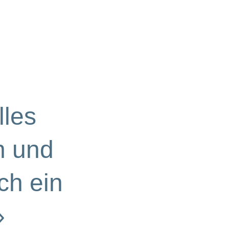
lles
n und
ch ein
»