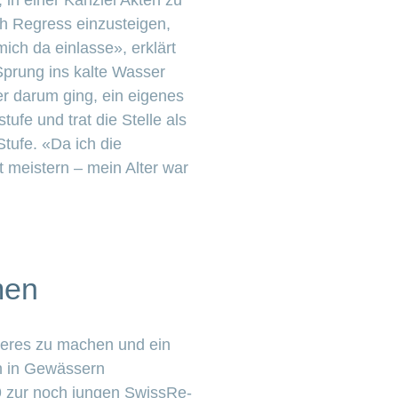
, in einer Kanzlei Akten zu
ch Regress einzusteigen,
mich da einlasse», erklärt
 Sprung ins kalte Wasser
er darum ging, ein eigenes
fe und trat die Stelle als
Stufe. «Da ich die
t meistern – mein Alter war
men
deres zu machen und ein
ch in Gewässern
9 zur noch jungen SwissRe-