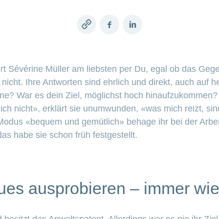
Copy
Facebook
LinkedIn
link
t Sévérine Müller am liebsten per Du, egal ob das Geg
cht. Ihre Antworten sind ehrlich und direkt, auch auf h
rine? War es dein Ziel, möglichst hoch hinaufzukommen?
mich nicht», erklärt sie unumwunden, «was mich reizt, s
odus «bequem und gemütlich» behage ihr bei der Arbeit 
as habe sie schon früh festgestellt.
es ausprobieren – immer wi