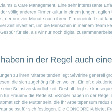
 Claims & Care Management. Eine sehr interessante Erfa
n der völlig anderen Firmenkultur in einem jungen, agile
der nur vier Monate nach ihrem Firmeneintritt stattfan
viel Zeit investiert, um die Menschen in meinem Team k
 Gespür für sie, als wir nur noch digital zusammenarbeit
 haben in der Regel auch eine
ungen zu ihren Mitarbeitenden legt Sévérine generell g
en, die sich zugehörig fühlen wollen. Ein oft diskutier
ie eine Selbstverständlichkeit. Deshalb legt sie konsequ
 für Frauen» die Rede ist. «Kinder haben in der Regel au
automatisch die Mutter sein, die ihr Arbeitspensum redu
Paar selbst für sich festlegen. Die CONCORDIA bietet F