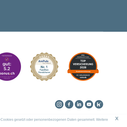
Instagram
Facebook
Linkedin
YouTube
Kununu
X
king-Cookies gesetzt oder personenbezogenen Daten gesammelt. Weitere