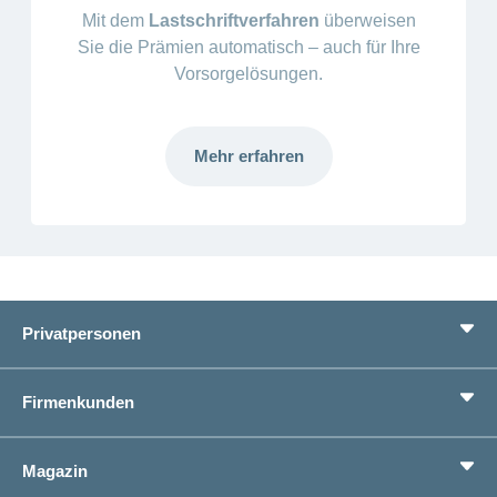
Mit dem
Lastschriftverfahren
überweisen
Sie die Prämien automatisch – auch für Ihre
Vorsorgelösungen.
Mehr erfahren
Mehr
laden
Privatpersonen
Leistungen
Firmenkunden
Lebenssituationen
Service
Produkte
Magazin
Sparen
Betriebliches Gesundheitsmanagement