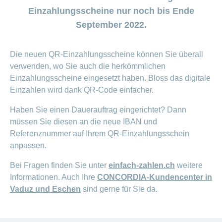
Beiträge im
Generika
Verwaltungsrat
Versicherte
CONCORDIA
Find
ein-
CONCORDIA
Sparen
Einzahlungsscheine nur noch bis Ende
Schwangerschaft
Unternehmer
oder
Beratungsstellensuche
Beratung
Geschäftsleitung
myCONCORDIA
bei
und
Info
ausblenden
Magazin der
September 2022.
Verhaltensgrundsätze
zur
–
Augenoperationen
Generika-
Geburt
Warum die
Verein
Wirtschaftskammer
Bereich
Sturzprävention
Kundenportal
und
Datenschutz
CONCORDIA?
ein-
Prämienverbilligung
Liechtenstein
Das
und
Medikamentensuche
Komplementärmedizinische
oder
Kind
Unsere
App
Die neuen QR-Einzahlungsscheine können Sie überall
Essen
Leistungsabrechnung
ausblenden
Beratung
Vorsorgeuntersuchungen
Kundenzufriedenheit
ist
Mission
und
Jobs
verwenden, wo Sie auch die herkömmlichen
&
Vollmacht
Bereich
da
Impf-
Rechnungskontrolle
Geschäftsbericht
erteilen
und
ein-
Einzahlungsscheine eingesetzt haben. Bloss das digitale
Trinken
und
Leistungen
oder
Karriere
Reiseberatung
Versicherungsbedingungen
Einzahlen wird dank QR-Code einfacher.
und
ausblenden
Kostenübernahme
Offene
Haben Sie einen Dauerauftrag eingerichtet? Dann
Kontakt
Gesundheit
Bereich
Stellen
müssen Sie diesen an die neue IBAN und
ein-
Darum
oder
Allgemeine
Referenznummer auf Ihrem QR-Einzahlungsschein
Medien
die
ausblenden
Fragen
anpassen.
Leben
CONCORDIA
Berufseinstieg:
Leistungserbringer
Bei Fragen finden Sie unter
einfach-zahlen.ch
weitere
Lehrstelle
& Elektr.
>
Informationen. Auch Ihre
CONCORDIA-Kundencenter in
&
Datenaustausch
Praktikum
Vaduz und Eschen
sind gerne für Sie da.
Alle
Magazin-