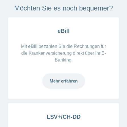
Artikel
Möchten Sie es noch bequemer?
ansehen
Fragen
eBill
Bereich
stellen
ein-
oder
zum
ausblenden
Thema
Mit
eBill
bezahlen Sie die Rechnungen für
die Krankenversicherung direkt über Ihr E-
Gesund
Banking.
leben
Ernährung
Fitness
Mehr erfahren
LSV+/CH-DD