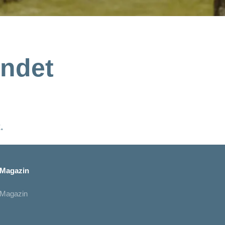
endet
.
Magazin
Magazin