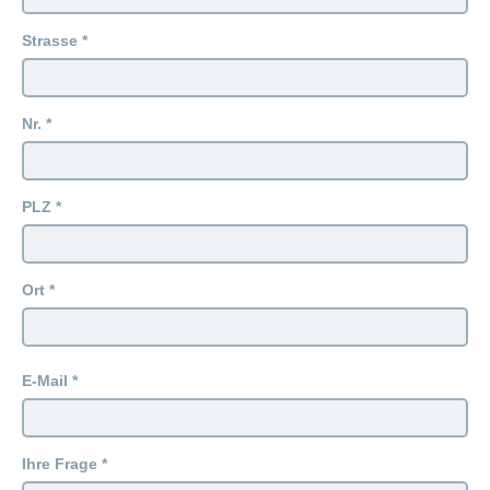
Artikel
ansehen
Strasse
Fragen
Bereich
Nr.
stellen
ein-
oder
zum
ausblenden
Thema
PLZ
Gesund
leben
Ernährung
Ort
Fitness
E-Mail
Ihre Frage