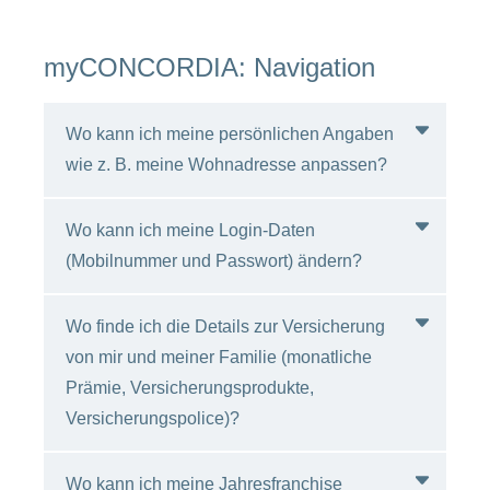
Kündigung von myCONCORDIA aus.
Ist in der Familie kein weiterer Account
myCONCORDIA: Navigation
vorhanden, werden die Dokumente aller
versicherten Familienmitglieder ab sofort
wieder per Post zugestellt. Falls ein weiteres
Wo kann ich meine persönlichen Angaben
Familienmitglied einen gültigen Account hat,
wie z. B. meine Wohnadresse anpassen?
bleibt der Zugang zu myCONCORDIA für
diese Person bestehen und sie erhält die
Wo kann ich meine Login-Daten
Dokumente der ganzen Familie weiterhin im
Ihre persönlichen Angaben können Sie im
Kundenportal. In beiden Fällen haben Sie
(Mobilnummer und Passwort) ändern?
Bereich «Versicherungspolice» unter
noch bis zum Ende des Folgemonats Zugang
«Kontaktdaten» ändern.
zu myCONCORDIA und können Ihre
Wo finde ich die Details zur Versicherung
Dokumente herunterladen und speichern.
Die Login-Daten können Sie im Profil unter
von mir und meiner Familie (monatliche
«Login-Daten» ändern.
Prämie, Versicherungsprodukte,
Versicherungspolice)?
Wo kann ich meine Jahresfranchise