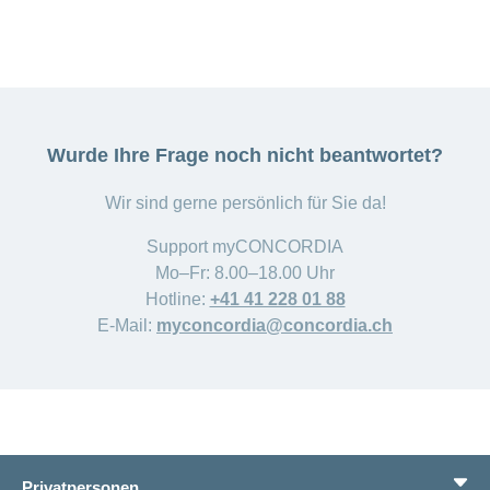
von «eingereicht» auf «zurückgewiesen».
Nein, mit der myCONCORDIA-App können
Sie ausschliesslich Rechnungen einreichen.
Übrige Dokumente übergeben Sie bitte wie
bis anhin an die Landesvertretung
Liechtenstein.
Wurde Ihre Frage noch nicht beantwortet?
Wir sind gerne persönlich für Sie da!
Support myCONCORDIA
Mo–Fr: 8.00–18.00 Uhr
Hotline:
+41 41 228 01 88
E-Mail:
myconcordia@concordia.ch
Privatpersonen