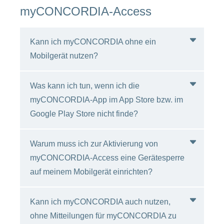
Bitte kontaktieren Sie den Support
den Support myCONCORDIA.
myCONCORDIA-Access
myCONCORDIA.
Kann ich myCONCORDIA ohne ein
Mobilgerät nutzen?
Was kann ich tun, wenn ich die
Nein. Um die Sicherheit Ihrer Daten zu
myCONCORDIA-App im App Store bzw. im
gewährleisten, brauchen Sie für die
Google Play Store nicht finde?
Registrierung und für die Anmeldung auf
myCONCORDIA ein Mobilgerät. Auf diesem
Gerät erhalten Sie nach der Registrierung
Warum muss ich zur Aktivierung von
Die myCONCORDIA-App ist nur in der
einen SMS-Code, mit dem Sie Ihren Zugang
myCONCORDIA-Access eine Gerätesperre
Schweiz und den Nachbarländern verfügbar.
erstmalig aktivieren können. Nach dieser
auf meinem Mobilgerät einrichten?
Bitte stellen Sie sicher, dass Ihr App Store
Aktivierung benötigen Sie bei jeder
bzw. Ihr Google Play Store auf eines dieser
Anmeldung auf myCONCORDIA das
Länder eingestellt ist. Ist dies nicht möglich,
Mobilgerät. So bestätigen Sie Ihre Identität.
Kann ich myCONCORDIA auch nutzen,
Wir setzen eine Gerätesperre voraus, damit
kontaktieren Sie bitte den Support
ohne Mitteilungen für myCONCORDIA zu
Ihre Daten bestmöglich geschützt werden.
myCONCORDIA.