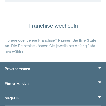
Franchise wechseln
Höhere oder tiefere Franchise?
Passen Sie Ihre Stufe
an
. Die Franchise können Sie jeweils per Anfang Jahr
neu wählen.
Privatpersonen
Leistungen
Firmenkunden
Lebenssituationen
Service
Produkte
Magazin
Sparen
Betriebliches Gesundheitsmanagement