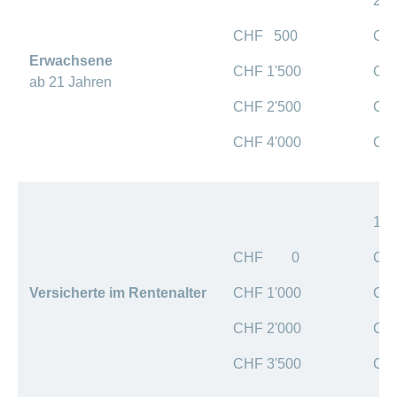
20 
Artikel
ansehen
CHF 500
CH
Erwachsene
CHF 1'500
CH
ab 21 Jahren
Fragen
Bereich
stellen
CHF 2'500
CH
ein-
oder
zum
ausblenden
CHF 4'000
CH
Thema
Gesund
leben
Ernährung
10 
Fitness
CHF 0
CH
Versicherte im Rentenalter
CHF 1'000
CH
CHF 2'000
CH
CHF 3'500
CH