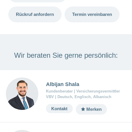
Artikel
ansehen
Rückruf anfordern
Termin vereinbaren
Fragen
Bereich
stellen
ein-
oder
zum
ausblenden
Thema
Wir beraten Sie gerne persönlich:
Gesund
leben
Ernährung
Fitness
Albijan Shala
Kundenberater | Versicherungsvermittler
VBV | Deutsch, Englisch, Albanisch
Kontakt
Merken